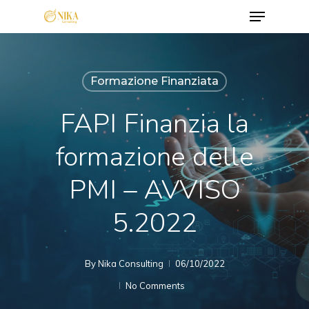
Menu
Skip
to
Close
main
Menu
content
Formazione Finanziata
FAPI Finanzia la
formazione delle
PMI – AVVISO
5.2022
By
Nika Consulting
06/10/2022
No Comments