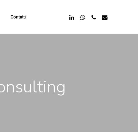
linkedin
whatsapp
phone
email
Contatti
consulting