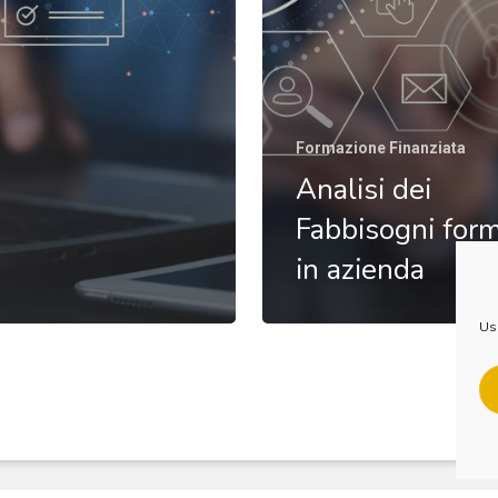
Formazione Finanziata
Analisi dei
Fabbisogni form
in azienda
linkedin
whatsapp
phone
email
Usi
Privacy Policy
|
Cookie Policy
|
Richiesta Dati
Nika Consulting © 2021