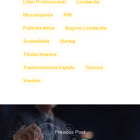
Liberi Professionisti
Lombardia
Microimprese
PMI
Politiche Attive
Regione Lombardia
Sostenibilità
Startup
Titolari Imprese
Trasformazione Digitale
Turismo
Voucher
Previous Post