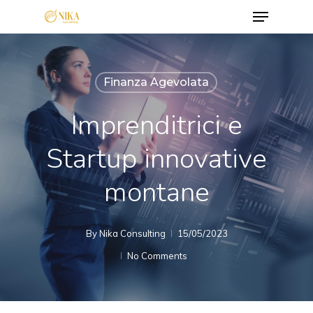
Menu
Skip
to
Close
main
Menu
content
Finanza Agevolata
Imprenditrici e
Startup innovative
montane
By
Nika Consulting
15/05/2023
No Comments