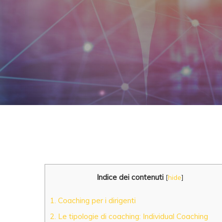
Indice dei contenuti
[
hide
]
1.
Coaching per i dirigenti
2.
Le tipologie di coaching: Individual Coaching