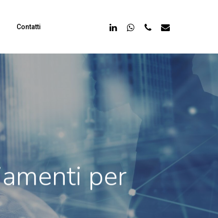
linkedin
whatsapp
phone
email
Contatti
ziamenti per