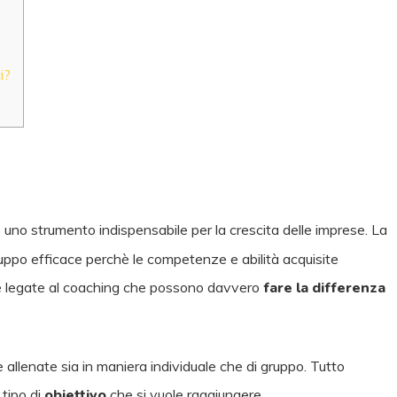
ti?
 uno strumento indispensabile per la crescita delle imprese. La
uppo efficace perchè le competenze e abilità acquisite
e legate al coaching che possono davvero
fare la differenza
llenate sia in maniera individuale che di gruppo. Tutto
 tipo di
obiettivo
che si vuole raggiungere.