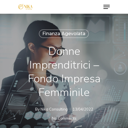
Menu
Skip
to
Close
main
Menu
content
Finanza Agevolata
Donne
Imprenditrici –
Fondo Impresa
Femminile
By
Nika Consulting
13/04/2022
No Comments